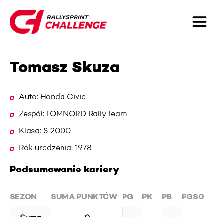
Tomasz Skuza
Auto: Honda Civic
Zespół: TOMNORD Rally Team
Klasa: S 2000
Rok urodzenia: 1978
Podsumowanie kariery
SEZON
SUMA PUNKTÓW
PG
PK
PB
PGSO
P